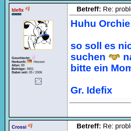
Betreff:
Re: prob
Idefix
Huhu Orchie
so soll es ni
suchen
n
Geschlecht:
Herkunft:
Hessen
bitte ein Mo
Alter:
89
Beiträge:
3901
Dabei seit:
05 / 2006
Gr. Idefix
Betreff:
Re: prob
Crossi