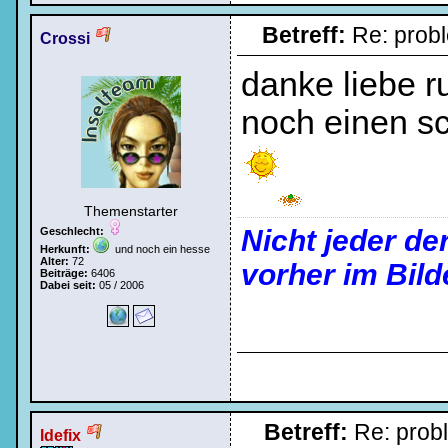
Betreff:
Re: prob
Crossi
danke liebe ru
noch einen sc
Themenstarter
Nicht jeder de
Geschlecht:
Herkunft:
und noch ein hesse
Alter:
72
vorher im Bild
Beiträge:
6406
Dabei seit:
05 / 2006
Betreff:
Re: pro
Idefix