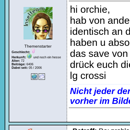
hi orchie,
hab von ander
identisch an d
haben u absol
Themenstarter
das save von id
Geschlecht:
Herkunft:
und noch ein hesse
Alter:
72
drück euch d
Beiträge:
6406
Dabei seit:
05 / 2006
lg crossi
Nicht jeder de
vorher im Bild