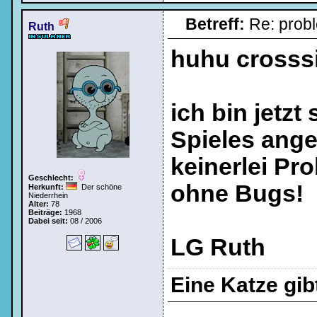
Betreff:
Re: prob
Bei jedem Besuch
Ruth
automatisch einloggen.
huhu crosssi
ich bin jetz
Spieles ange
Ich habe mein Passwort
vergessen
|
Registrieren
keinerlei Pro
Geschlecht:
ohne Bugs!
Herkunft:
Der schöne
Niederrhein
Alter:
78
Beiträge:
1968
Dabei seit:
08 / 2006
LG Ruth
Eine Katze gi