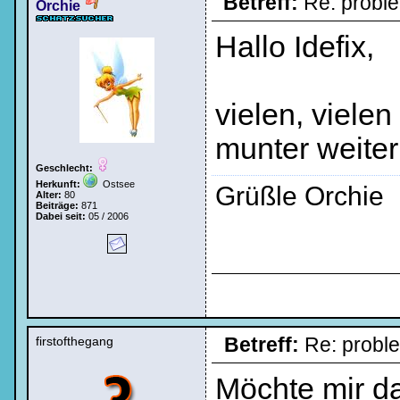
Betreff:
Re: probl
Orchie
Hallo Idefix,
vielen, vielen
munter weiter !
Geschlecht:
Herkunft:
Ostsee
Grüßle Orchie
Alter:
80
Beiträge:
871
Dabei seit:
05 / 2006
Betreff:
Re: prob
firstofthegang
Möchte mir da