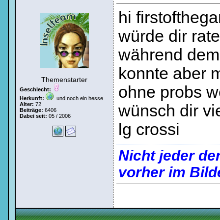
hi firstoftheg
würde dir rate
während dem 
konnte aber m
Themenstarter
ohne probs we
Geschlecht:
Herkunft:
und noch ein hesse
Alter:
72
wünsch dir vi
Beiträge:
6406
Dabei seit:
05 / 2006
lg crossi
Nicht jeder de
vorher im Bild