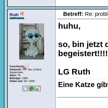
Betreff:
Re: prob
Ruth
huhu,
so, bin jetzt
begeistert!!!!
Geschlecht:
LG Ruth
Herkunft:
Der schöne
Niederrhein
Alter:
78
Beiträge:
1968
Dabei seit:
08 / 2006
Eine Katze gi