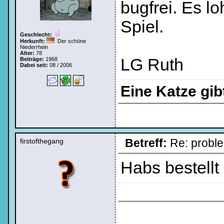
bugfrei. Es lo
Spiel.
Geschlecht:
Herkunft:
Der schöne
Niederrhein
Alter:
78
LG Ruth
Beiträge:
1968
Dabei seit:
08 / 2006
Eine Katze gi
Betreff:
Re: probl
firstofthegang
Habs bestellt