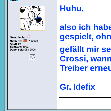
Huhu,
also ich hab
gespielt, oh
Geschlecht:
Herkunft:
Hessen
Alter:
89
gefällt mir s
Beiträge:
3901
Dabei seit:
05 / 2006
Crossi, wann
Treiber erne
Gr. Idefix