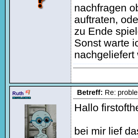
nachfragen ob
auftraten, od
zu Ende spie
Sonst warte i
nachgeliefert 
Betreff:
Re: probl
Ruth
Hallo firstoft
bei mir lief 