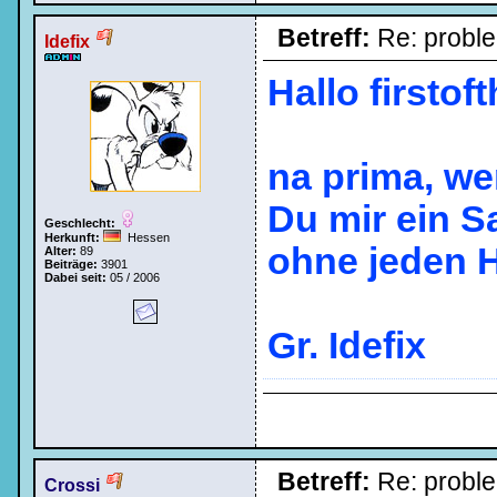
Betreff:
Re: probl
Idefix
Hallo firstof
na prima, we
Du mir ein S
Geschlecht:
Herkunft:
Hessen
ohne jeden
Alter:
89
Beiträge:
3901
Dabei seit:
05 / 2006
Gr. Idefix
Betreff:
Re: probl
Crossi