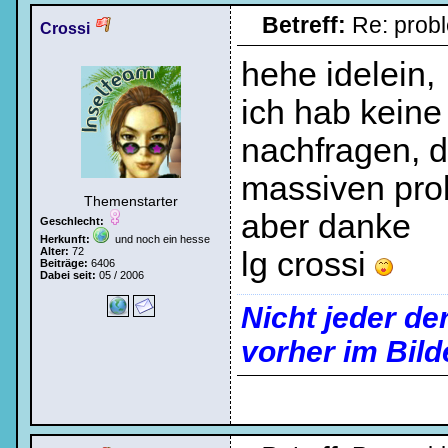
Betreff:
Re: prob
Crossi
hehe idelein,
ich hab keine
nachfragen, da
massiven prob
Themenstarter
aber danke
Geschlecht:
Herkunft:
und noch ein hesse
Alter:
72
lg crossi
Beiträge:
6406
Dabei seit:
05 / 2006
Nicht jeder de
vorher im Bild