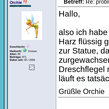
Betreff:
Re: prob
Orchie
Hallo,
also ich hab
Harz flüssig 
Geschlecht:
zur Statue, d
Herkunft:
Ostsee
Alter:
80
Beiträge:
871
zurgewachsen
Dabei seit:
05 / 2006
Dreschflegel m
läuft es tatsäc
Grüßle Orchie