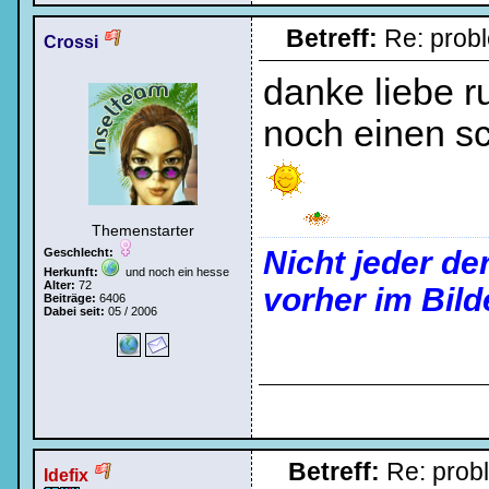
Betreff:
Re: prob
Crossi
danke liebe ru
noch einen sc
Themenstarter
Nicht jeder de
Geschlecht:
Herkunft:
und noch ein hesse
Alter:
72
vorher im Bild
Beiträge:
6406
Dabei seit:
05 / 2006
Betreff:
Re: pro
Idefix