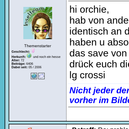
hi orchie,
hab von ander
identisch an d
haben u absol
Themenstarter
das save von id
Geschlecht:
Herkunft:
und noch ein hesse
Alter:
72
drück euch d
Beiträge:
6406
Dabei seit:
05 / 2006
lg crossi
Nicht jeder de
vorher im Bild