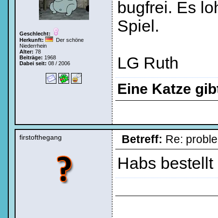
bugfrei. Es lo
Spiel.
Geschlecht:
Herkunft:
Der schöne
Niederrhein
Alter:
78
LG Ruth
Beiträge:
1968
Dabei seit:
08 / 2006
Eine Katze gi
Betreff:
Re: probl
firstofthegang
Habs bestellt