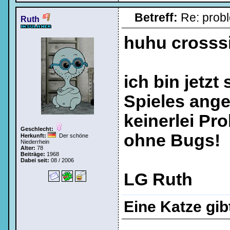
Betreff:
Re: prob
Bei jedem Besuch
Ruth
automatisch einloggen.
huhu crosssi
ich bin jetz
Spieles ange
Ich habe mein Passwort
vergessen
|
Registrieren
keinerlei Pro
Geschlecht:
ohne Bugs!
Herkunft:
Der schöne
Niederrhein
Alter:
78
Beiträge:
1968
Dabei seit:
08 / 2006
LG Ruth
Eine Katze gi