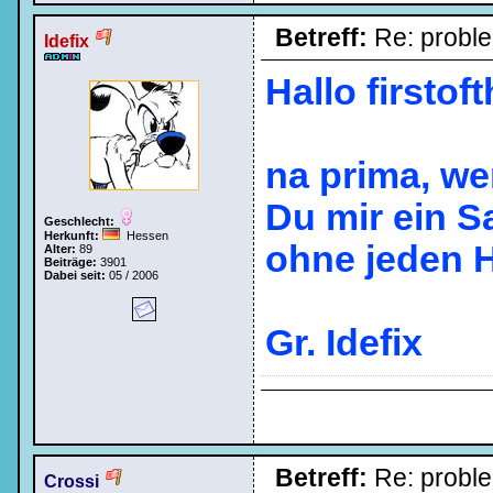
Betreff:
Re: probl
Idefix
Hallo firstof
na prima, we
Du mir ein S
Geschlecht:
Herkunft:
Hessen
ohne jeden
Alter:
89
Beiträge:
3901
Dabei seit:
05 / 2006
Gr. Idefix
Betreff:
Re: probl
Crossi