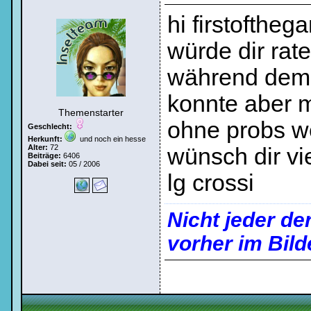
hi firstoftheg
würde dir rate
während dem 
konnte aber m
Themenstarter
ohne probs we
Geschlecht:
Herkunft:
und noch ein hesse
Alter:
72
wünsch dir vi
Beiträge:
6406
Dabei seit:
05 / 2006
lg crossi
Nicht jeder de
vorher im Bild