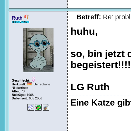
Betreff:
Re: prob
Ruth
huhu,
so, bin jetzt
begeistert!!!!
Geschlecht:
LG Ruth
Herkunft:
Der schöne
Niederrhein
Alter:
78
Beiträge:
1968
Dabei seit:
08 / 2006
Eine Katze gi