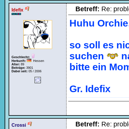
Betreff:
Re: prob
Idefix
Huhu Orchie
so soll es ni
suchen
n
Geschlecht:
Herkunft:
Hessen
bitte ein Mo
Alter:
89
Beiträge:
3901
Dabei seit:
05 / 2006
Gr. Idefix
Betreff:
Re: prob
Crossi