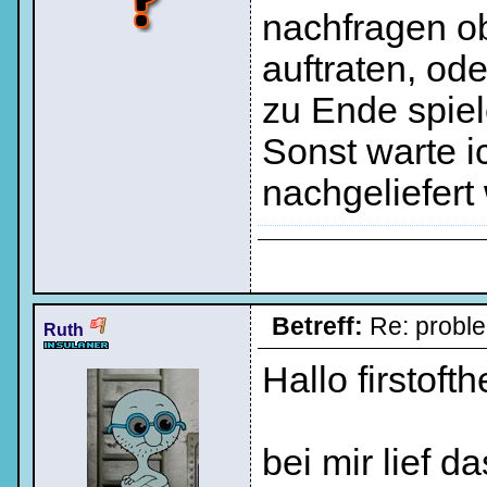
nachfragen ob
auftraten, od
zu Ende spie
Sonst warte i
nachgeliefert 
Betreff:
Re: probl
Ruth
Hallo firstoft
bei mir lief 