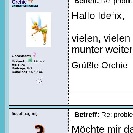
Betreff:
Re: probl
Orchie
Hallo Idefix,
vielen, vielen
munter weiter !
Geschlecht:
Herkunft:
Ostsee
Grüßle Orchie
Alter:
80
Beiträge:
871
Dabei seit:
05 / 2006
Betreff:
Re: prob
firstofthegang
Möchte mir da