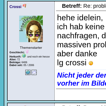
Betreff:
Re: prob
Crossi
hehe idelein,
ich hab keine
nachfragen, da
massiven prob
Themenstarter
aber danke
Geschlecht:
Herkunft:
und noch ein hesse
Alter:
72
lg crossi
Beiträge:
6406
Dabei seit:
05 / 2006
Nicht jeder de
vorher im Bild