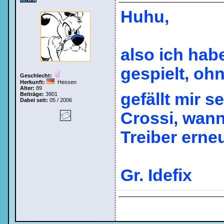
Huhu,
also ich hab
gespielt, oh
Geschlecht:
Herkunft:
Hessen
Alter:
89
gefällt mir s
Beiträge:
3901
Dabei seit:
05 / 2006
Crossi, wann
Treiber erne
Gr. Idefix