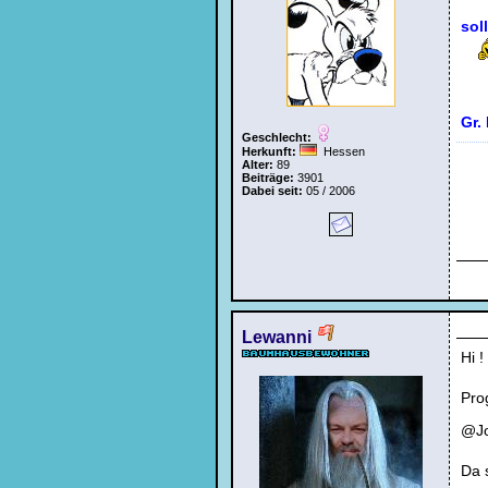
sol
Gr. 
Geschlecht:
Herkunft:
Hessen
Alter:
89
Beiträge:
3901
Dabei seit:
05 / 2006
Lewanni
Hi !
Pro
@Jo
Da 