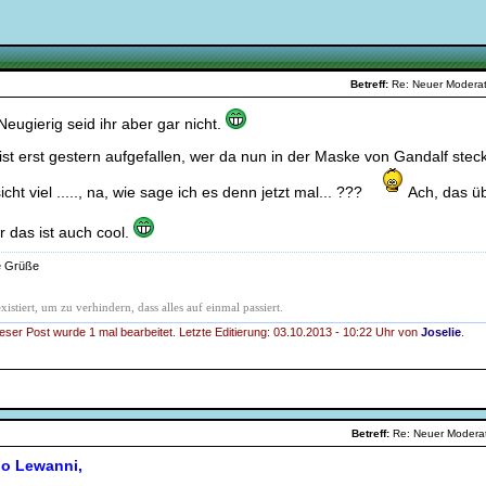
.
Betreff:
Re: Neuer Modera
eugierig seid ihr aber gar nicht.
 ist erst gestern aufgefallen, wer da nun in der Maske von Gandalf stec
cht viel ....., na, wie sage ich es denn jetzt mal... ???
Ach, das üb
r das ist auch cool.
e Grüße
existiert, um zu verhindern, dass alles auf einmal passiert.
eser Post wurde 1 mal bearbeitet. Letzte Editierung: 03.10.2013 - 10:22 Uhr von
Joselie
.
Betreff:
Re: Neuer Modera
lo Lewanni,