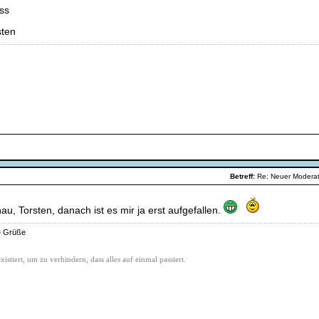
ss
sten
Betreff:
Re: Neuer Modera
au, Torsten, danach ist es mir ja erst aufgefallen.
e Grüße
existiert, um zu verhindern, dass alles auf einmal passiert.