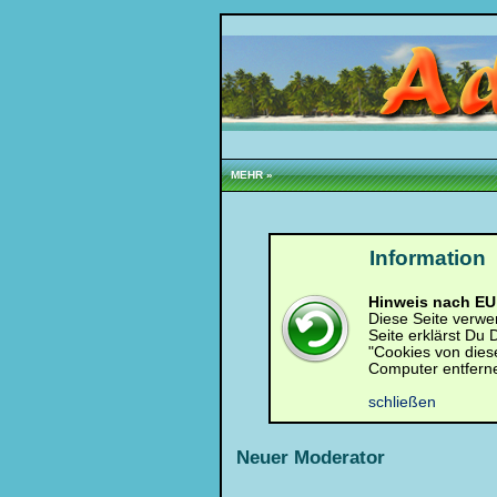
Loginbox
MEHR »
Trage
bitte
in
die
Information
nachfolgenden
Felder
Deinen
Benutzernamen
Hinweis nach EU 
und
Diese Seite verwe
Kennwort
Seite erklärst Du
ein,
"Cookies von dies
um
Computer entfern
Dich
einzuloggen.
schließen
Username:
Neuer Moderator
Passwort: