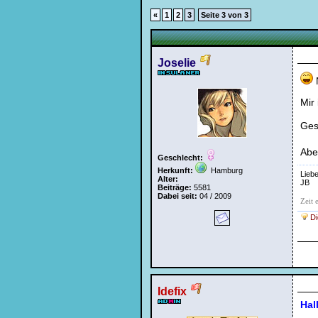
«
1
2
3
Seite 3 von 3
Bei jedem Besuch
automatisch einloggen
Joselie
N
Mir
Gesi
Abe
Geschlecht:
Ich habe mein Passwort
vergessen
Herkunft:
Hamburg
|
Registrieren
Lieb
Alter:
JB
Beiträge:
5581
Dabei seit:
04 / 2009
Zeit 
Di
Idefix
Hal