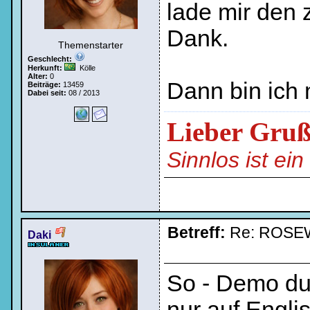
lade mir den z
Dank.
Themenstarter
Geschlecht:
Herkunft:
Kölle
Alter:
0
Dann bin ich 
Beiträge:
13459
Dabei seit:
08 / 2013
Lieber Gru
Sinnlos ist ei
Betreff:
Re: ROSE
Daki
So - Demo dur
nur auf Englisc