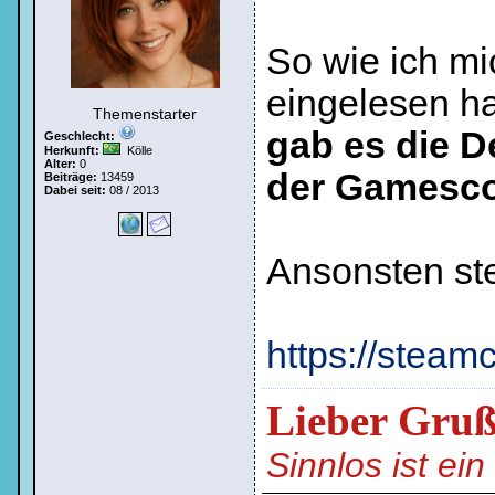
So wie ich mi
eingelesen h
Themenstarter
gab es die D
Geschlecht:
Herkunft:
Kölle
Alter:
0
der Gamesc
Beiträge:
13459
Dabei seit:
08 / 2013
Ansonsten st
https://stea
Lieber Gru
Sinnlos ist ei