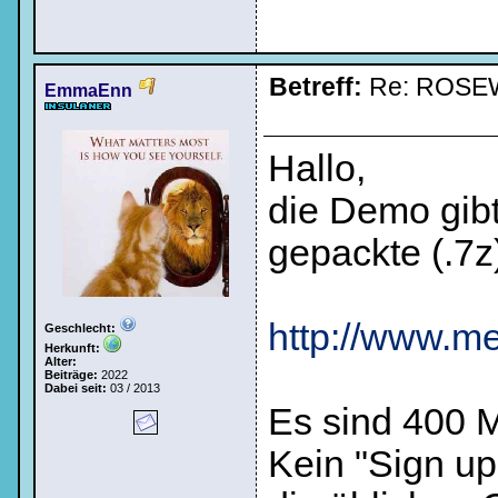
Betreff:
Re: ROSE
EmmaEnn
Hallo,
die Demo gib
gepackte (.7z)
http://www.med
Geschlecht:
Herkunft:
Alter:
Beiträge:
2022
Dabei seit:
03 / 2013
Es sind 400 M
Kein "Sign up