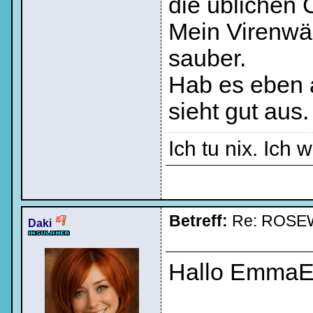
die üblichen 
Mein Virenwäc
sauber.
Hab es eben a
sieht gut aus.
Ich tu nix. Ich w
Betreff:
Re: ROSE
Daki
Hallo EmmaE