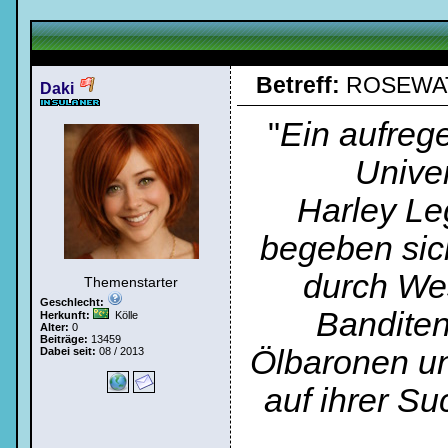
Betreff:
ROSEWA
Daki
"
Ein aufreg
Unive
Harley Le
begeben sich
durch We
Themenstarter
Geschlecht:
Banditen
Herkunft:
Kölle
Alter:
0
Beiträge:
13459
Ölbaronen un
Dabei seit:
08 / 2013
Loginbox
auf ihrer S
Trage
bitte
in