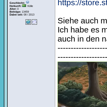
https://stor
Geschlecht:
Herkunft:
Kölle
Alter:
0
Beiträge:
13459
Dabei seit:
08 / 2013
Siehe auch m
Ich habe es m
auch in den 
------------------
------------------