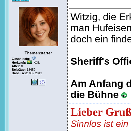
Witzig, die E
man Hufeisen 
doch ein find
Themenstarter
Sheriff's Off
Geschlecht:
Herkunft:
Kölle
Alter:
0
Beiträge:
13459
Dabei seit:
08 / 2013
Am Anfang de
die Bühne
Lieber Gru
Sinnlos ist ei