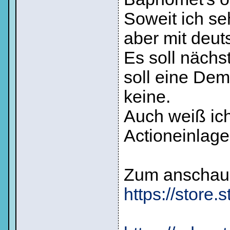
Ich habe mein Passwort
Soweit ich se
vergessen
|
Registrieren
aber mit deut
Es soll nächs
soll eine Dem
keine.
Auch weiß ich
Actioneinlagen
Zum anschauen
https://stor