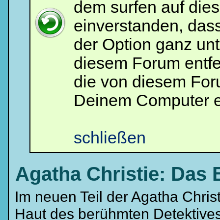
dem surfen auf dies
und
Kennwort
ein,
einverstanden, das
um
Dich
der Option ganz unt
einzuloggen.
diesem Forum entfe
Username:
die von diesem For
Passwort:
Deinem Computer e
Bei jedem Besuch
automatisch einloggen.
schließen
Agatha Christie: Das 
Im neuen Teil der Agatha Christ
Ich habe mein Passwort
vergessen
|
Registrieren
Haut des berühmten Detektives 