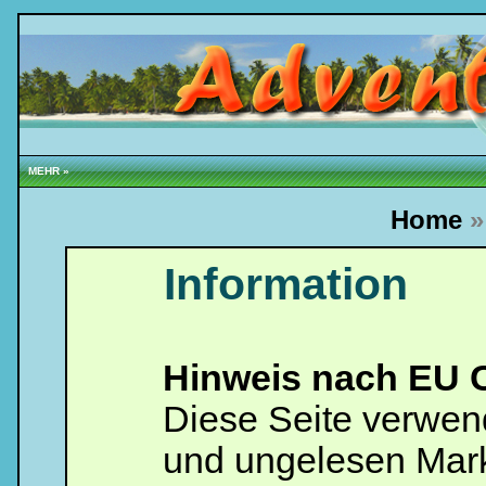
MEHR »
Home
Information
Loginbox
Hinweis nach EU C
Trage
bitte
Diese Seite verwen
in
die
nachfolgenden
und ungelesen Mark
Felder
Deinen
Benutzernamen