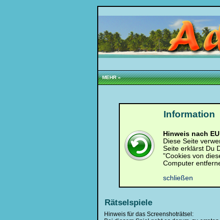
Loginbox
Trage
bitte
in
MEHR »
die
nachfolgenden
Felder
Deinen
Benutzernamen
Information
und
Kennwort
ein,
Hinweis nach EU 
um
Diese Seite verwe
Dich
Seite erklärst Du
einzuloggen.
"Cookies von dies
Computer entfern
Username:
schließen
Passwort:
Rätselspiele
Hinweis für das Screenshoträtsel: