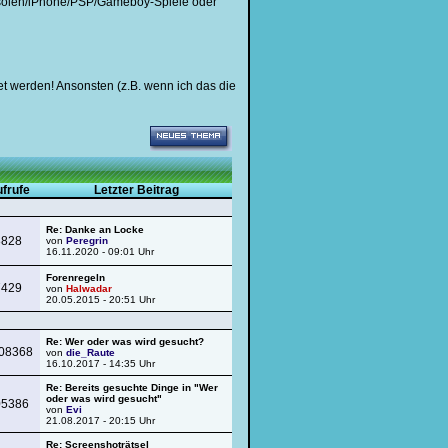
onsolen/iPhone/PSP/Gameboy-Spiele oder
tet werden! Ansonsten (z.B. wenn ich das die
frufe
Letzter Beitrag
Re: Danke an Locke
8828
von
Peregrin
16.11.2020 - 09:01 Uhr
Forenregeln
7429
von
Halwadar
20.05.2015 - 20:51 Uhr
Re: Wer oder was wird gesucht?
08368
von
die_Raute
16.10.2017 - 14:35 Uhr
Re: Bereits gesuchte Dinge in "Wer
oder was wird gesucht"
05386
von
Evi
21.08.2017 - 20:15 Uhr
Re: Screenshoträtsel