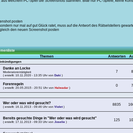
en, aus welchem PC-Spiel die Screenshots stammen. Bitte nur PC-Spiele, keine K
.
eenshot posten
ondern nur mal auf gut Glück ratet, muss auf die Antwort des Rätselstellers gewar
hr gleich den neuen Screenshot posten
menliste
Themen
Antworten
Au
Ankündigungen
Danke an Locke
7
Moderatorentätigkeit
( erstellt: 10.11.2020 - 13:35 Uhr von
Daki
)
Forenregeln
0
( erstellt: 20.05.2015 - 20:51 Uhr von
Halwadar
)
Wer oder was wird gesucht?
8835
16
( erstellt: 16.11.2013 - 09:46 Uhr von
Violet
)
Bereits gesuchte Dinge in "Wer oder was wird gesucht"
125
1
( erstellt: 17.11.2013 - 09:33 Uhr von
Joselie
)