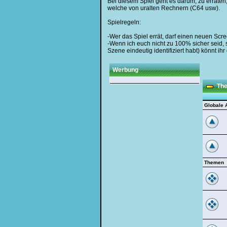
Bei diesem Spiel geht es darum, zu errat
Bei jedem Besuch
welche von uralten Rechnern (C64 usw).
automatisch einloggen
Spielregeln:
-Wer das Spiel errät, darf einen neuen Scr
-Wenn ich euch nicht zu 100% sicher seid, s
Szene eindeutig identifiziert habt) könnt i
Werbung
The
Ich habe mein Passwort
vergessen
|
Registrieren
Globale 
Themen