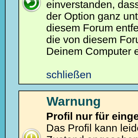
einverstanden, das
um
Dich
einzuloggen.
der Option ganz unt
Username:
diesem Forum entfe
die von diesem For
Passwort:
Deinem Computer e
Bei jedem Besuch
automatisch einloggen.
schließen
Warnung
Ich habe mein Passwort
Profil nur für eing
vergessen
|
Registrieren
Das Profil kann lei