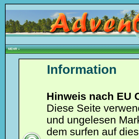
MEHR »
Information
Loginbox
Hinweis nach EU C
Trage
bitte
in
Diese Seite verwen
die
nachfolgenden
Felder
und ungelesen Mark
Deinen
Benutzernamen
dem surfen auf dies
und
Kennwort
ein,