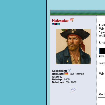
Bei jedem Besuch
automatisch einloggen
Halwadar
Hall
Wir
Spoi
wol
Ich habe mein Passwort
vergessen
Und 
|
Registrieren
hi
(we
sie
Geschlecht:
Wir
Herkunft:
Bad Hersfeld
Alter:
62
Beiträge:
6405
Dabei seit:
05 / 2006
Geni