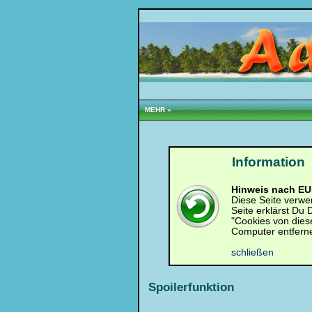
Loginbox
Trage
bitte
in
die
MEHR »
nachfolgenden
Felder
Deinen
Benutzernamen
und
Information
Kennwort
ein,
um
Hinweis nach EU 
Dich
Diese Seite verwe
einzuloggen.
Seite erklärst Du
"Cookies von dies
Computer entfern
Username:
schließen
Passwort:
Spoilerfunktion