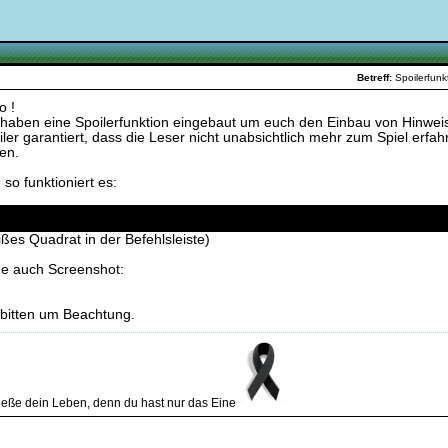
.
Betreff:
Spoilerfun
o !
 haben eine Spoilerfunktion eingebaut um euch den Einbau von Hinweis
ler garantiert, dass die Leser nicht unabsichtlich mehr zum Spiel erfahr
len.
so funktioniert es:
er dein Text
ißes Quadrat in der Befehlsleiste)
he auch Screenshot:
 bitten um Beachtung.
eße dein Leben, denn du hast nur das Eine