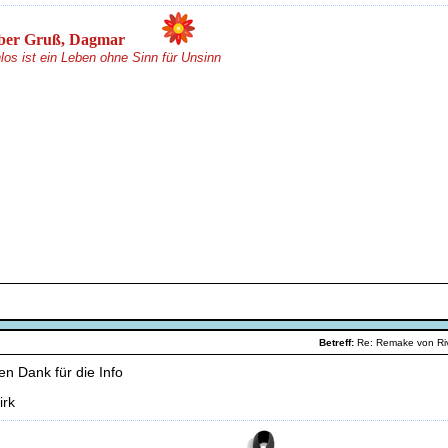
......
ber Gruß, Dagmar
los ist ein Leben ohne Sinn für Unsinn
Betreff:
Re: Remake von R
en Dank für die Info
irk