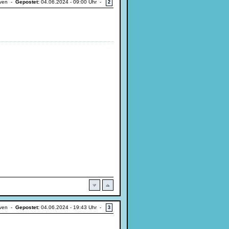
iven -
Gepostet:
04.06.2024 - 09:00 Uhr -
2
iven -
Gepostet:
04.06.2024 - 19:43 Uhr -
3