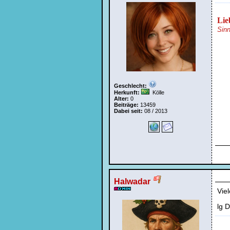
Lie
Sinn
Geschlecht:
Herkunft:
Kölle
Alter:
0
Beiträge:
13459
Dabei seit:
08 / 2013
Halwadar
Viel
lg D