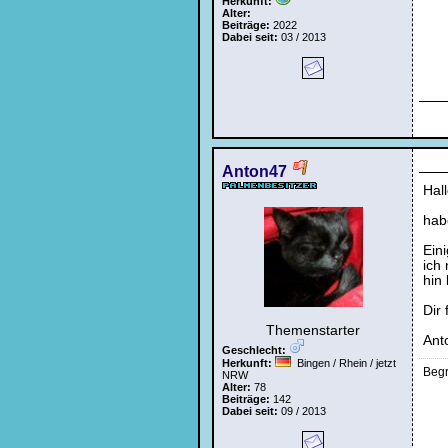
Herkunft:
Alter:
Beiträge:
2022
Dabei seit:
03 / 2013
Anton47
Hal
hab
Ein
ich
hin
Dir
Themenstarter
Ant
Geschlecht:
Herkunft:
Bingen / Rhein / jetzt
Begr
NRW
Alter:
78
Beiträge:
142
Dabei seit:
09 / 2013