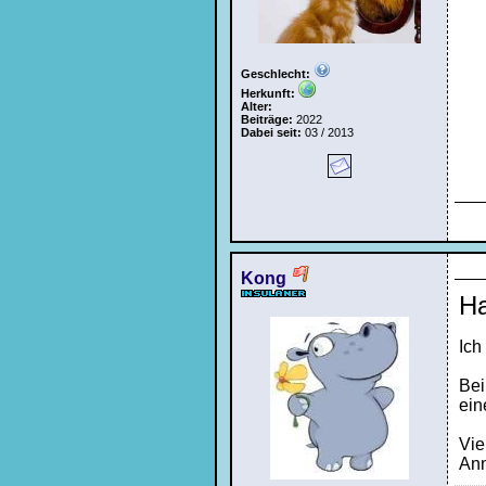
Geschlecht:
Herkunft:
Alter:
Beiträge:
2022
Dabei seit:
03 / 2013
Kong
Ha
Ich
Bei
ein
Vie
An