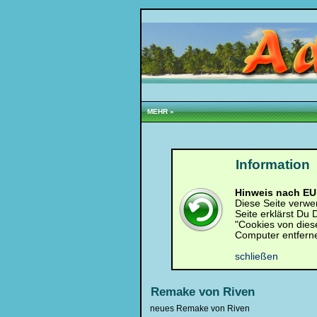
MEHR »
Information
Hinweis nach EU 
Loginbox
Diese Seite verwe
Seite erklärst Du
Trage
"Cookies von dies
bitte
Computer entfern
in
die
schließen
nachfolgenden
Felder
Deinen
Remake von Riven
Benutzernamen
und
neues Remake von Riven
Kennwort