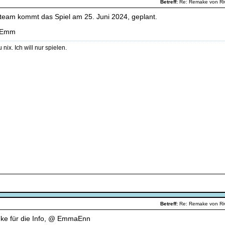
Betreff:
Re: Remake von R
 Steam kommt das Spiel am 25. Juni 2024, geplant.
 Emm
u nix. Ich will nur spielen.
Betreff:
Re: Remake von R
ke für die Info, @ EmmaEnn