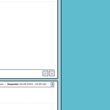
iven -
Gepostet:
04.06.2024 - 22:05 Uhr -
4