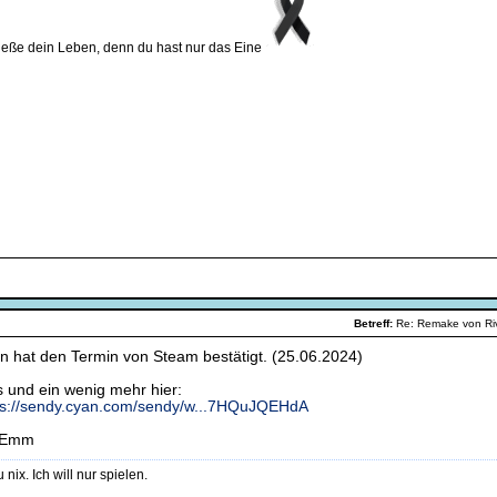
eße dein Leben, denn du hast nur das Eine
Betreff:
Re: Remake von R
n hat den Termin von Steam bestätigt. (25.06.2024)
s und ein wenig mehr hier:
ps://sendy.cyan.com/sendy/w...7HQuJQEHdA
 Emm
u nix. Ich will nur spielen.