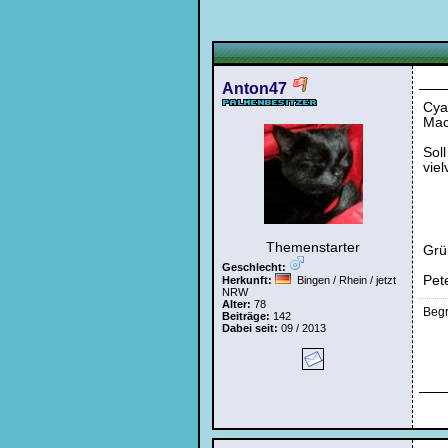
ein,
um
Dich
einzuloggen.
Anton47
Username:
Cya
Mac
Passwort:
Sol
vie
Bei jedem Besuch
automatisch einloggen
Themenstarter
Grü
Geschlecht:
Pet
Herkunft:
Bingen / Rhein / jetzt
NRW
Alter:
78
Begr
Beiträge:
142
Dabei seit:
09 / 2013
Ich habe mein Passwort
vergessen
|
Registrieren