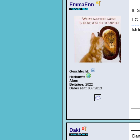
EmmaEnn
lt.
LG
Ich t
Geschlecht:
Herkunft:
Alter:
Beiträge:
2022
Dabei seit:
03 / 2013
Daki
Dan