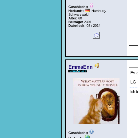
Geschlecht:
Herkunft:
Hamburg/
Schwarzwald
Alter:
60
Beiträge:
2301
Dabei seit:
08 / 2014
EmmaEnn
Es 
LG
Ich t
Geschlecht: