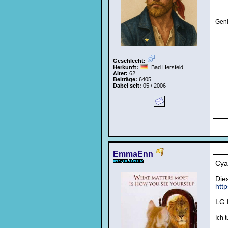
Geni
Geschlecht:
Herkunft:
Bad Hersfeld
Alter:
62
Beiträge:
6405
Dabei seit:
05 / 2006
EmmaEnn
Cya
Die
htt
LG
Ich t