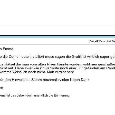
Betreff:
Demo bei S
lo Emma,
e die Demo heute installiert muss sagen die Grafik ist wirklich super 
ige Rätsel die man vom alten Riven kannte wurden wohl neu geschaff
 nicht auf. Habe zwar wie ich vermute noch eine Tür gefunden am Rand
 komme weiss ich noch nicht. Man wird sehen!
 für den Hinweis bei Steam nochmals vielen lieben Dank.
on
enzt ist das Leben doch unendlich die Erinnerung.