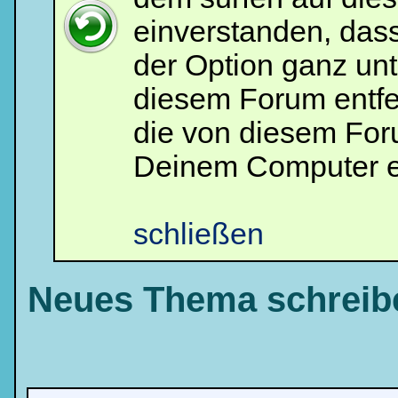
Benutzernamen
einverstanden, das
und
Kennwort
ein,
der Option ganz unt
um
Dich
einzuloggen.
diesem Forum entfe
Username:
die von diesem For
Deinem Computer e
Passwort:
schließen
Bei jedem Besuch
automatisch einloggen.
Neues Thema schreib
Ich habe mein Passwort
vergessen
|
Registrieren