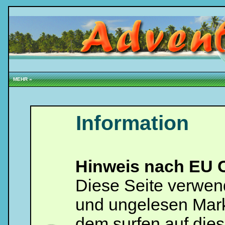
MEHR »
Information
Hinweis nach EU C
Loginbox
Diese Seite verwen
Trage
bitte
in
und ungelesen Mark
die
nachfolgenden
Felder
dem surfen auf dies
Deinen