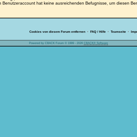
n Benutzeraccount hat keine ausreichenden Befugnisse, um diesen Be
.
Cookies von diesem Forum entfernen
•
FAQ / Hilfe
•
Teamseite
•
Imp
Powered by CBACK Forum © 1999 - 2026
CBACK® Software