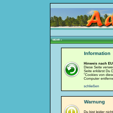
Loginbox
Trage
bitte
in
die
MEHR »
nachfolgenden
Felder
Deinen
Benutzernamen
Information
und
Kennwort
ein,
Hinweis nach EU 
um
Diese Seite verwe
Dich
Seite erklärst Du
einzuloggen.
"Cookies von dies
Computer entfern
Username:
schließen
Passwort:
Warnung
Du bist leider nic
Bei jedem Besuch